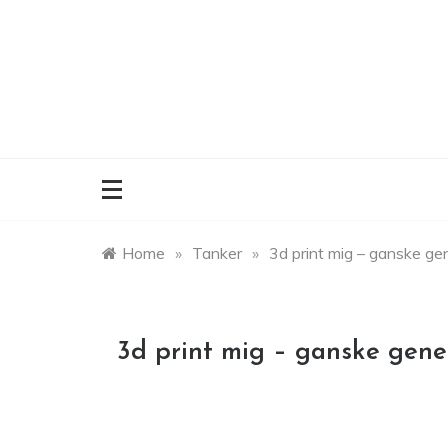
Skip
to
content
Home
»
Tanker
»
3d print mig – ganske gen
3d print mig – ganske gene