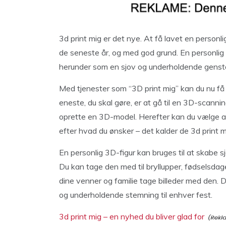
3d print mig er det nye. At få lavet en personl
de seneste år, og med god grund. En personlig 
herunder som en sjov og underholdende genstand 
Med tjenester som “3D print mig” kan du nu få l
eneste, du skal gøre, er at gå til en 3D-scanni
oprette en 3D-model. Herefter kan du vælge at få
efter hvad du ønsker – det kalder de 3d print m
En personlig 3D-figur kan bruges til at skabe s
Du kan tage den med til bryllupper, fødselsdage
dine venner og familie tage billeder med den. 
og underholdende stemning til enhver fest.
3d print mig – en nyhed du bliver glad for