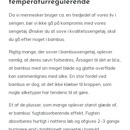
temperaturregulerende
Da vi mennesker bruger ca. en tredjedel af vores liv i
sengen, bør vi ikke gå på kompromis med vores
sengetøj. Ønsker du at sove i kvalitetssengetøj, skal
du gå efter noget i bambus.
Rigtig mange, der sover i bambussengetøj, oplever
nemlig, at deres søvn forbedres. Årsagen til det er bl.a.,
at bambus med sin meget bløde og glatte overflade
kan sammenlignes med silke. En stor fordel ved
bambus er dog, at det ikke klæber til kroppen, som
nogle silketyper har tendens til at gøre.
Et af de plusser, som mange oplever størst glæde af,
er bambus’ fugtabsorberende effekt. Fugten
absorberes hurtigt i nattens løb og afgives 2-3 gange
hurtigere end i traditionelt sengetøj i bomuld.