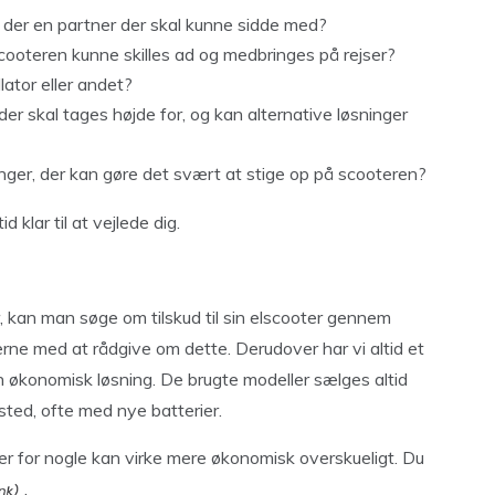
er der en partner der skal kunne sidde med?
cooteren kunne skilles ad og medbringes på rejser?
llator eller andet?
r skal tages højde for, og kan alternative løsninger
inger, der kan gøre det svært at stige op på scooteren?
id klar til at vejlede dig.
 kan man søge om tilskud til sin elscooter gennem
ne med at rådgive om dette. Derudover har vi altid et
n økonomisk løsning. De brugte modeller sælges altid
ted, ofte med nye batterier.
der for nogle kan virke mere økonomisk overskueligt. Du
.