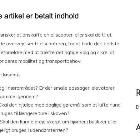
nsker at anskaffe en el scooter, eller skal de til at
ode overvejelser til elscooteren, for at finde den bedste
forældre med at træffe det rigtige valg og sikre, at
or deres mobilitet og transportbehov.
e løsning
 i nærområdet? Er der smalle passager, elevatorer,
ne komme igennem?
 Skal den hjælpe med daglige gøremål som at lufte hund
D
bruges til længere ture i skoven?
kal den kunne dreje skarpt om hjørner i butikker eller
A
geligt bruges i udendørsterræn?