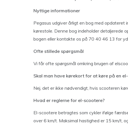
Nyttige informationer
Pegasus udgiver årligt en bog med opdateret i
kørestole. Denne bog indeholder detaljerede op
bogen eller kontakte os på
70 40 46 13
for yd
Ofte stillede spørgsmål
Vi får ofte spørgsmål omkring brugen af elscoot
Skal man have kørekort for at køre på en el
Nej, det er ikke nødvendigt, hvis scooteren køre
Hvad er reglerne for el-scootere?
El-scootere betragtes som cykler ifølge færds
over 6 km/t. Maksimal hastighed er 15 km/t, og 