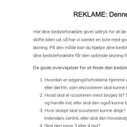
Har dine bedsteforældre givet udtryk for at de ø
skifte bilen ud, så har vi samlet en liste med g
løsning. På den måde kan du hjælpe dine bedste
dine bedsteforældre får den optimale løsning f
De gode overvejelser for at finde den bedst
Hvordan er adgangsforholdene hjemme og
eller dørtrin, som elscooteren skal kun
Hvad skal el-scooteren mest bruges til?
og handle ind, eller skal den også kunne 
Hvor skarpt skal scooteren kunne dreje? S
indendørs centre, eller skal den hovedsa
Skal den have 3 eller 4 hjul?