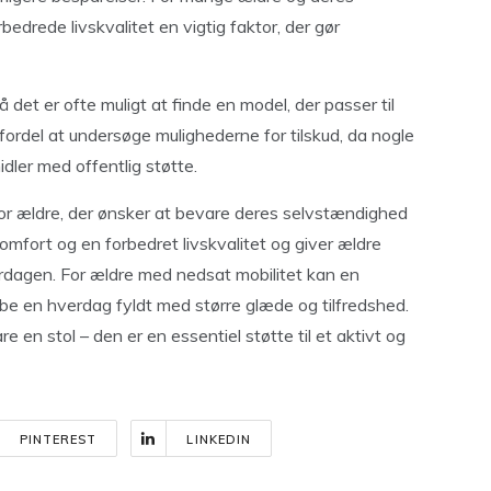
edrede livskvalitet en vigtig faktor, der gør
så det er ofte muligt at finde en model, der passer til
rdel at undersøge mulighederne for tilskud, da nogle
idler med offentlig støtte.
for ældre, der ønsker at bevare deres selvstændighed
mfort og en forbedret livskvalitet og giver ældre
verdagen. For ældre med nedsat mobilitet kan en
abe en hverdag fyldt med større glæde og tilfredshed.
 en stol – den er en essentiel støtte til et aktivt og
PINTEREST
LINKEDIN