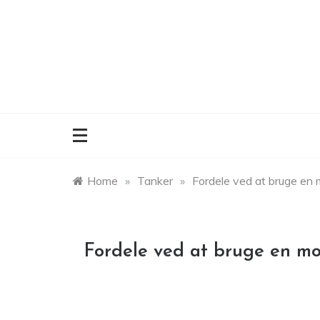
Skip
to
content
Home
»
Tanker
»
Fordele ved at bruge en m
Fordele ved at bruge en mob