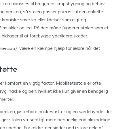
 kan tilpasses til brugerens kropsbygning og behov.
g armlæn, så stolen passer præcist til den enkelte.
r kroniske smerter eller lidelser som gigt og
å muskler og led. På den måde fungerer stolen som et
bidrager til at forebygge yderligere skader.
være en kæmpe hjælp for ældre når det
tøtte
er komfort en vigtig faktor. Mobilitetsstole er ofte
ryg, nakke og ben, hvilket ikke kun giver en behagelig
smerter.
de armlæn, justerbare nakkestøtter og en sædehynde, der
 gør stolen væsentligt mere behagelig end almindelige
den ubehag. For ældre, der sidder ned i store dele af