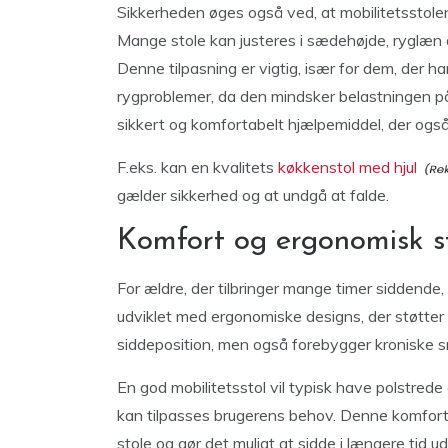
Sikkerheden øges også ved, at mobilitetsstolen
Mange stole kan justeres i sædehøjde, ryglæn o
Denne tilpasning er vigtig, især for dem, der ha
rygproblemer, da den mindsker belastningen p
sikkert og komfortabelt hjælpemiddel, der også 
F.eks. kan en kvalitets
køkkenstol med hjul
gælder sikkerhed og at undgå at falde.
Komfort og ergonomisk s
For ældre, der tilbringer mange timer siddende, 
udviklet med ergonomiske designs, der støtter 
siddeposition, men også forebygger kroniske 
En god mobilitetsstol vil typisk have polstre
kan tilpasses brugerens behov. Denne komfort
stole og gør det muligt at sidde i længere tid u