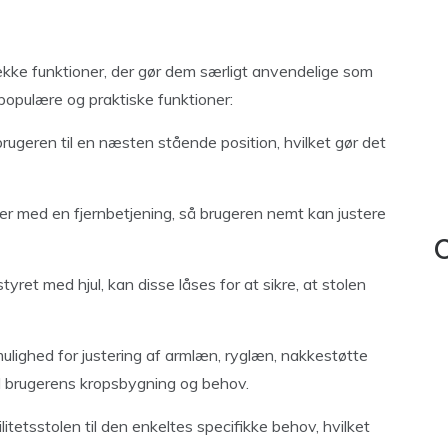
kke funktioner, der gør dem særligt anvendelige som
 populære og praktiske funktioner:
 brugeren til en næsten stående position, hvilket gør det
r med en fjernbetjening, så brugeren nemt kan justere
C
styret med hjul, kan disse låses for at sikre, at stolen
mulighed for justering af armlæn, ryglæn, nakkestøtte
til brugerens kropsbygning og behov.
litetsstolen til den enkeltes specifikke behov, hvilket