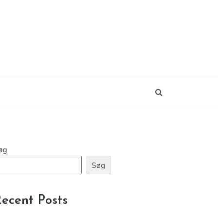
øg
Søg
ecent Posts