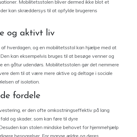
ationer. Mobilitetsstolen bliver dermed ikke blot et
 der kan skræddersys til at opfylde brugerens
e og aktivt liv
l af hverdagen, og en mobilitetsstol kan hjælpe med at
er. Den kan eksempelvis bruges til at besøge venner og
nyde en gåtur udendørs. Mobilitetsstolen gør det nemmere
vere dem til at være mere aktive og deltage i sociale
elsen af isolation.
de fordele
vestering, er den ofte omkostningseffektiv på lang
 fald og skader, som kan føre til dyre
. Desuden kan stolen mindske behovet for hjemmehjælp
derligere besparelser. For mange ældre og deres