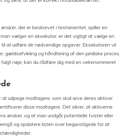
t og sikre, at det er korrekt notarialbekræftet.
 ønsker, der er beskrevet i testamentet, spiller en
 man vælger en eksekutor, er det vigtigt at vælge en
d til at udføre de nødvendige opgaver. Eksekutoren vil
r, gældsafvikling og håndtering af den juridiske proces.
er fulgt nøje, kan du rådføre dig med en velrenommeret
ede
 at udpege modtagere, som skal arve deres aktiver.
dentificerer disse modtagere. Det sikrer, at aktiverne
s ønsker, og at man undgår potentielle tvister eller
nemgå og opdatere listen over begunstigede for at
omstændigheder.