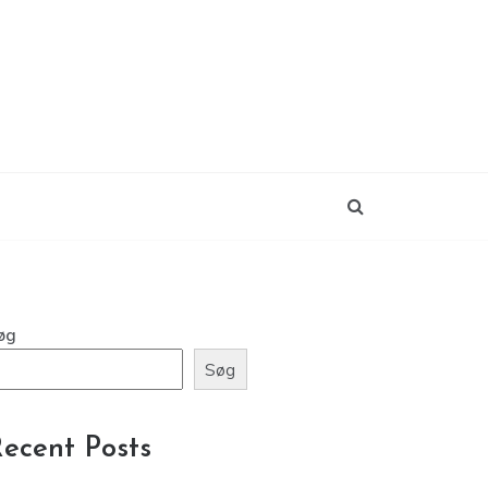
øg
Søg
ecent Posts