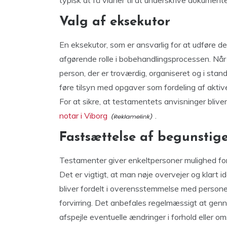
typisk at få vidner til at underskrive dokumente
Valg af eksekutor
En eksekutor, som er ansvarlig for at udføre de
afgørende rolle i bobehandlingsprocessen. Når
person, der er troværdig, organiseret og i stan
føre tilsyn med opgaver som fordeling af aktive
For at sikre, at testamentets anvisninger bliv
notar i Viborg
.
Fastsættelse af begunstig
Testamenter giver enkeltpersoner mulighed for
Det er vigtigt, at man nøje overvejer og klart i
bliver fordelt i overensstemmelse med personen
forvirring. Det anbefales regelmæssigt at gen
afspejle eventuelle ændringer i forhold eller 