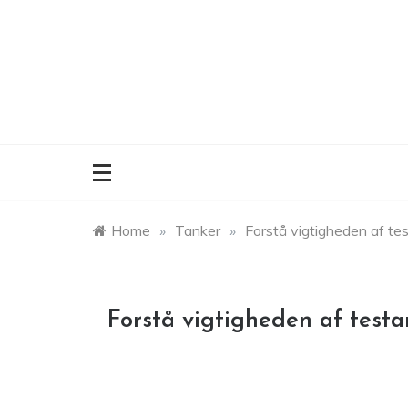
Skip
to
content
Home
»
Tanker
»
Forstå vigtigheden af te
Forstå vigtigheden af test