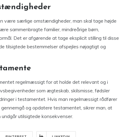
mstændigheder
 kan være særlige omstændigheder, man skal tage højde
være sammenbragte familier, mindreårige børn,
ål. Det er afgørende at tage eksplicit stilling til disse
de tilsigtede bestemmelser afspejles nøjagtigt og
stamente
entet regelmæssigt for at holde det relevant og i
vsbegivenheder som ægteskab, skilsmisse, fødsler
ndringer i testamentet. Hvis man regelmæssigt rådfører
t gennemgå og opdatere testamentet, sikrer man, at
n undgår utilsigtede konsekvenser.
PINTEREST
LINKEDIN