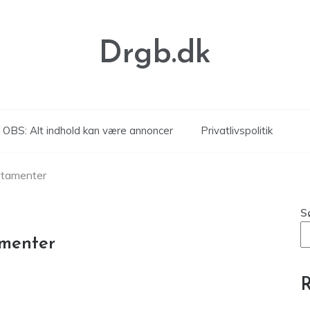
Drgb.dk
OBS: Alt indhold kan være annoncer
Privatlivspolitik
stamenter
S
amenter
R