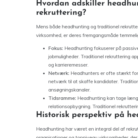
Hvordan adskiller headhun
rekruttering?
Mens både headhunting og traditionel rekrutteri
virksomhed, er deres fremgangsmåde temmelig 
Fokus:
Headhunting fokuserer på passive 
jobmuligheder. Traditionel rekruttering a
og karrieremesser.
Netværk:
Headhunters er ofte stærkt for
netværk til at skaffe kandidater. Traditi
ansøgningskanaler.
Tidsramme:
Headhunting kan tage længe
relationsopbygning. Traditionel rekrutteri
Historisk perspektiv på h
Headhunting har været en integral del af rekrutt
organisationer og topniveau virksomheder, der b