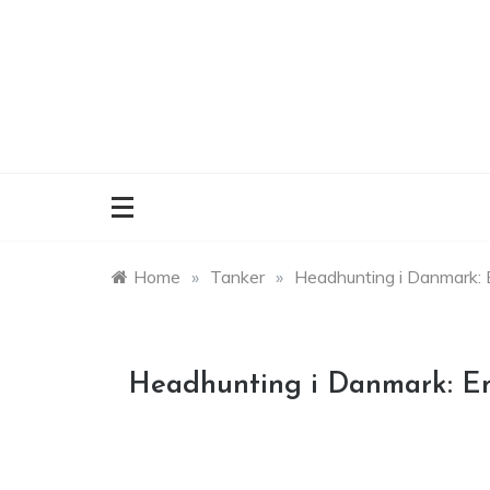
Skip
to
content
Home
»
Tanker
»
Headhunting i Danmark:
Headhunting i Danmark: 