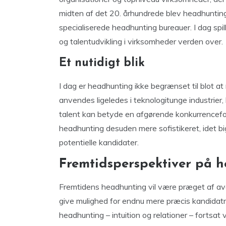
midten af det 20. århundrede blev headhuntin
specialiserede headhunting bureauer. I dag spill
og talentudvikling i virksomheder verden over.
Et nutidigt blik
I dag er headhunting ikke begrænset til blot at
anvendes ligeledes i teknologitunge industrier,
talent kan betyde en afgørende konkurrenceford
headhunting desuden mere sofistikeret, idet big 
potentielle kandidater.
Fremtidsperspektiver på 
Fremtidens headhunting vil være præget af avan
give mulighed for endnu mere præcis kandidatm
headhunting – intuition og relationer – fortsat