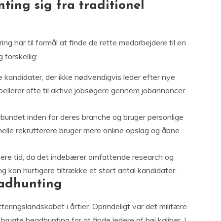
ting sig fra traditionel
ng har til formål at finde de rette medarbejdere til en
forskellig:
kandidater, der ikke nødvendigvis leder efter nye
ppellerer ofte til aktive jobsøgere gennem jobannoncer
bundet inden for deres branche og bruger personlige
onelle rekrutterere bruger mere online opslag og åbne
re tid, da det indebærer omfattende research og
ng kan hurtigere tiltrække et stort antal kandidater.
eadhunting
eringslandskabet i årtier. Oprindeligt var det militære
rugte headhunting for at finde ledere af høj kaliber. I