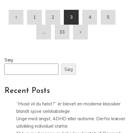
1
2
3
4
5
…
33
Søg
Søg
Recent Posts
“Hvad vil du helst?” er blevet en moderne klassiker
blandt sjove selskabslege
Unge med angst, ADHD eller autisme: Derfor kræver
udvikling individuel støtte