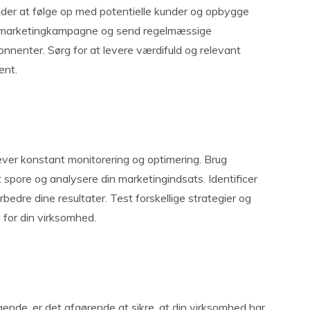
der at følge op med potentielle kunder og opbygge
l-marketingkampagne og send regelmæssige
onnenter. Sørg for at levere værdifuld og relevant
ent.
æver konstant monitorering og optimering. Brug
 spore og analysere din marketingindsats. Identificer
bedre dine resultater. Test forskellige strategier og
g for din virksomhed.
gende, er det afgørende at sikre, at din virksomhed har