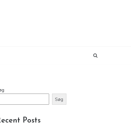
øg
Søg
ecent Posts