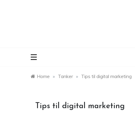
Skip
to
content
Home
»
Tanker
»
Tips til digital marketing
Tips til digital marketing